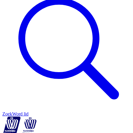
Zoek
Word lid