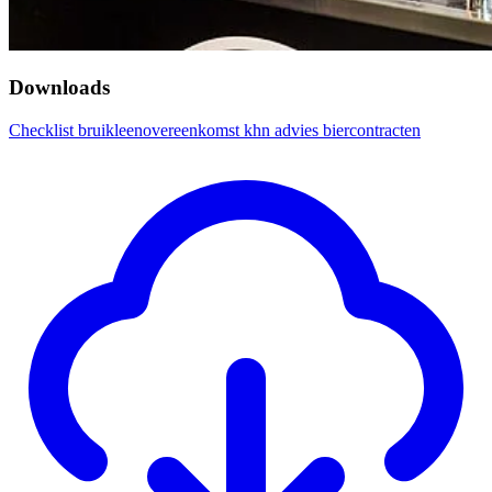
Downloads
Checklist bruikleenovereenkomst khn advies biercontracten