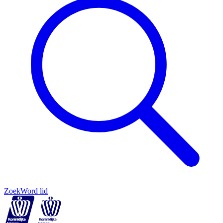
Zoek
Word lid