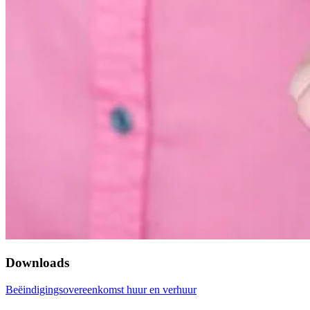
Downloads
Beëindigingsovereenkomst huur en verhuur