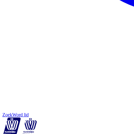
Zoek
Word lid