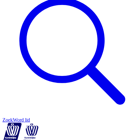
Zoek
Word lid