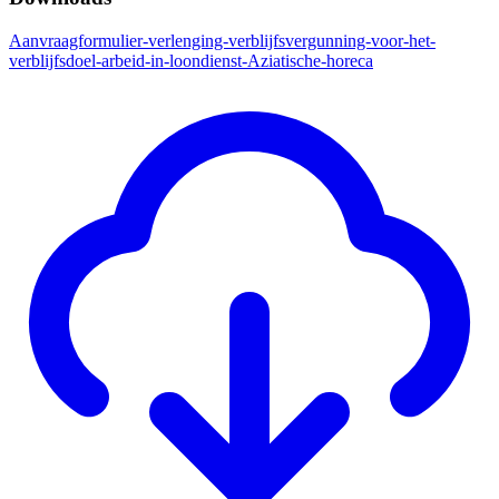
Aanvraagformulier-verlenging-verblijfsvergunning-voor-het-
verblijfsdoel-arbeid-in-loondienst-Aziatische-horeca