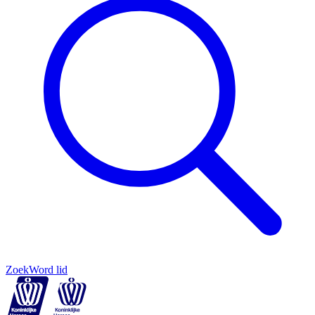
Zoek
Word lid