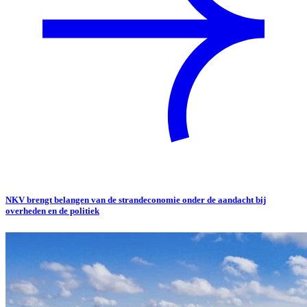
NKV brengt belangen van de strandeconomie onder de aandacht bij
overheden en de politiek