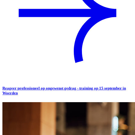
Reageer professioneel op ongewenst gedrag - training op 15 september in
Woerden