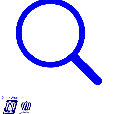
Zoek
Word lid