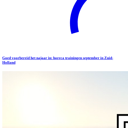
Goed voorbereid het najaar in: horeca trainingen september in Zuid-
Holland