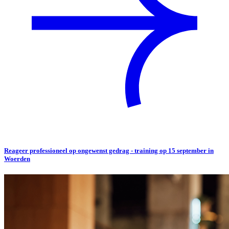
Reageer professioneel op ongewenst gedrag - training op 15 september in
Woerden