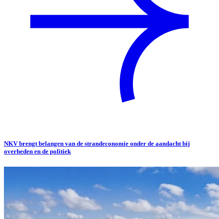
NKV brengt belangen van de strandeconomie onder de aandacht bij
overheden en de politiek