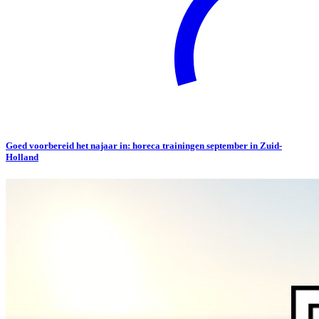
Goed voorbereid het najaar in: horeca trainingen september in Zuid-
Holland