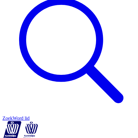
Zoek
Word lid