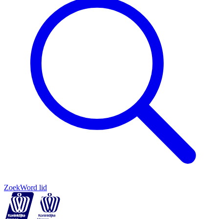
Zoek
Word lid