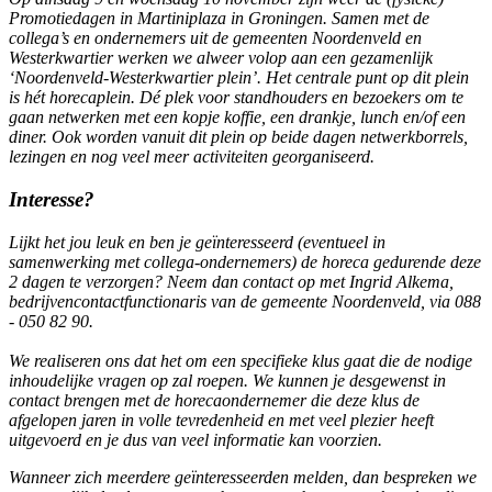
Promotiedagen in Martiniplaza in Groningen. Samen met de
collega’s en ondernemers uit de gemeenten Noordenveld en
Westerkwartier werken we alweer volop aan een gezamenlijk
‘Noordenveld-Westerkwartier plein’. Het centrale punt op dit plein
is hét horecaplein. Dé plek voor standhouders en bezoekers om te
gaan netwerken met een kopje koffie, een drankje, lunch en/of een
diner. Ook worden vanuit dit plein op beide dagen netwerkborrels,
lezingen en nog veel meer activiteiten georganiseerd.
Interesse?
Lijkt het jou leuk en ben je geïnteresseerd (eventueel in
samenwerking met collega-ondernemers) de horeca gedurende deze
2 dagen te verzorgen? Neem dan contact op met Ingrid Alkema,
bedrijvencontactfunctionaris van de gemeente Noordenveld, via 088
- 050 82 90.
We realiseren ons dat het om een specifieke klus gaat die de nodige
inhoudelijke vragen op zal roepen. We kunnen je desgewenst in
contact brengen met de horecaondernemer die deze klus de
afgelopen jaren in volle tevredenheid en met veel plezier heeft
uitgevoerd en je dus van veel informatie kan voorzien.
Wanneer zich meerdere geïnteresseerden melden, dan bespreken we