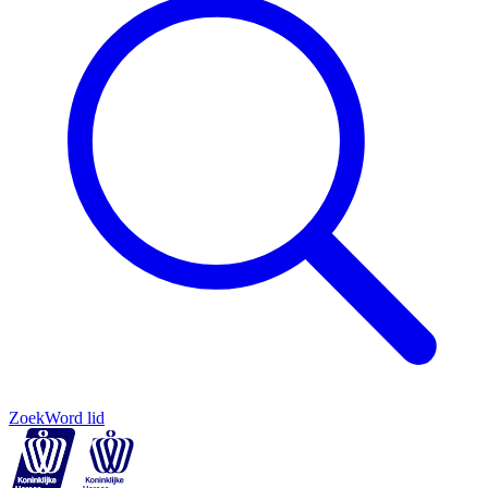
Zoek
Word lid