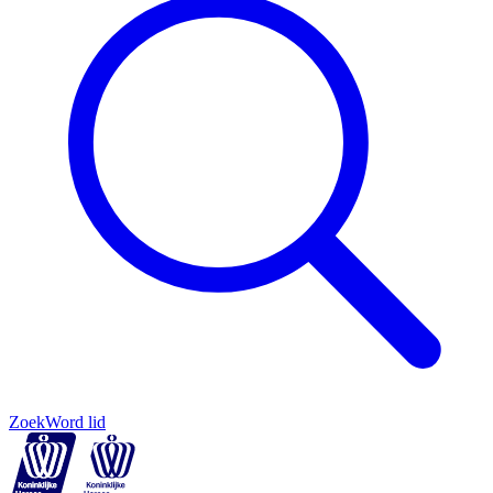
Zoek
Word lid