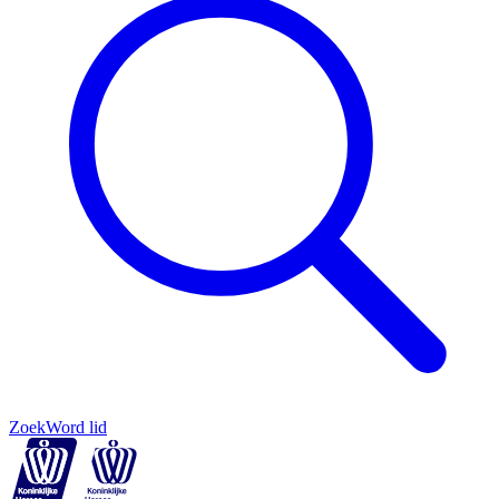
Zoek
Word lid