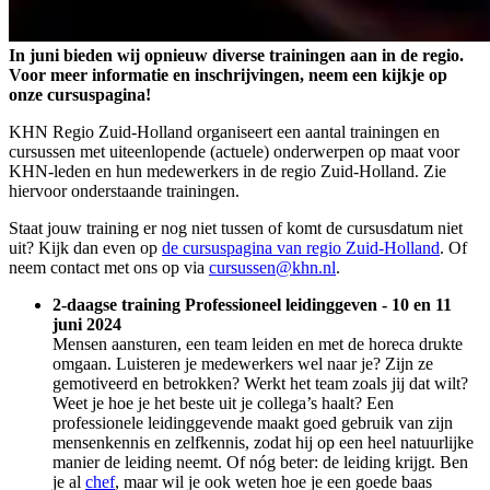
In juni bieden wij opnieuw diverse trainingen aan in de regio.
Voor meer informatie en inschrijvingen, neem een kijkje op
onze cursuspagina!
KHN Regio Zuid-Holland organiseert een aantal trainingen en
cursussen met uiteenlopende (actuele) onderwerpen op maat voor
KHN-leden en hun medewerkers in de regio Zuid-Holland. Zie
hiervoor onderstaande trainingen.
Staat jouw training er nog niet tussen of komt de cursusdatum niet
uit? Kijk dan even op
de cursuspagina van regio Zuid-Holland
. Of
neem contact met ons op via
cursussen@khn.nl
.
2-daagse training Professioneel leidinggeven - 10 en 11
juni 2024
Mensen aansturen, een team leiden en met de horeca drukte
omgaan. Luisteren je medewerkers wel naar je? Zijn ze
gemotiveerd en betrokken? Werkt het team zoals jij dat wilt?
Weet je hoe je het beste uit je collega’s haalt? Een
professionele leidinggevende maakt goed gebruik van zijn
mensenkennis en zelfkennis, zodat hij op een heel natuurlijke
manier de leiding neemt. Of nóg beter: de leiding krijgt. Ben
je al
chef
, maar wil je ook weten hoe je een goede baas