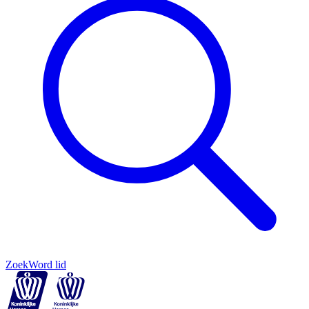
Zoek
Word lid