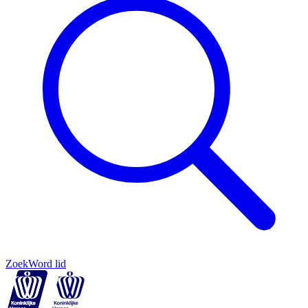
Zoek
Word lid