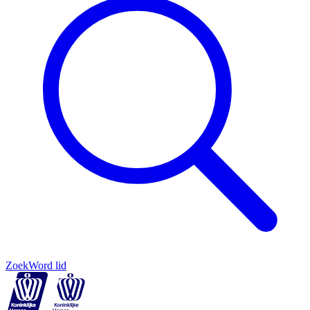
Zoek
Word lid