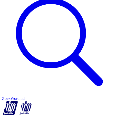
Zoek
Word lid