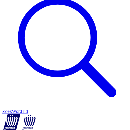
Zoek
Word lid