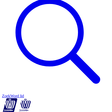
Zoek
Word lid