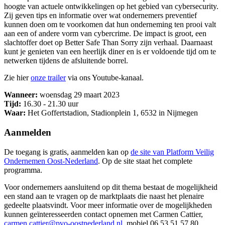
hoogte van actuele ontwikkelingen op het gebied van cybersecurity.
Zij geven tips en informatie over wat ondernemers preventief
kunnen doen om te voorkomen dat hun onderneming ten prooi valt
aan een of andere vorm van cybercrime. De impact is groot, een
slachtoffer doet op Better Safe Than Sorry zijn verhaal. Daarnaast
kunt je genieten van een heerlijk diner en is er voldoende tijd om te
netwerken tijdens de afsluitende borrel.
Zie hier
onze trailer
via ons Youtube-kanaal.
Wanneer:
woensdag 29 maart 2023
Tijd:
16.30 - 21.30 uur
Waar:
Het Goffertstadion, Stadionplein 1, 6532 in Nijmegen
Aanmelden
De toegang is gratis, aanmelden kan op
de site van Platform Veilig
Ondernemen Oost-Nederland
. Op de site staat het complete
programma.
Voor ondernemers aansluitend op dit thema bestaat de mogelijkheid
een stand aan te vragen op de marktplaats die naast het plenaire
gedeelte plaatsvindt. Voor meer informatie over de mogelijkheden
kunnen geïnteresseerden contact opnemen met Carmen Cattier,
carmen.cattier@pvo-oostnederland.nl
, mobiel 06 53 51 57 80.