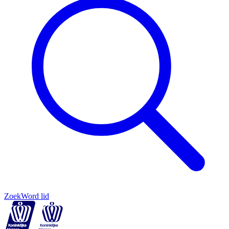
Zoek
Word lid