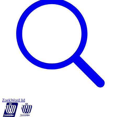
Zoek
Word lid