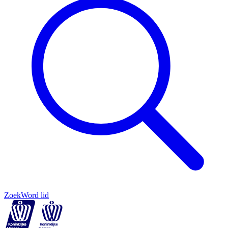
Zoek
Word lid