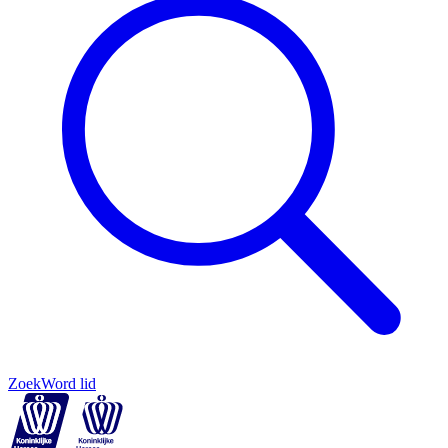
Zoek
Word lid