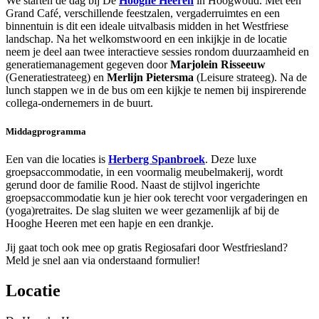
We starten de dag bij De
Hooghe Heeren
in Hoogwoud. Met een
Grand Café, verschillende feestzalen, vergaderruimtes en een
binnentuin is dit een ideale uitvalbasis midden in het Westfriese
landschap. Na het welkomstwoord en een inkijkje in de locatie
neem je deel aan twee interactieve sessies rondom duurzaamheid en
generatiemanagement gegeven door
Marjolein Risseeuw
(Generatiestrateeg) en
Merlijn Pietersma
(Leisure strateeg). Na de
lunch stappen we in de bus om een kijkje te nemen bij inspirerende
collega-ondernemers in de buurt.
Middagprogramma
Een van die locaties is
Herberg Spanbroek
. Deze luxe
groepsaccommodatie, in een voormalig meubelmakerij, wordt
gerund door de familie Rood. Naast de stijlvol ingerichte
groepsaccommodatie kun je hier ook terecht voor vergaderingen en
(yoga)retraites. De slag sluiten we weer gezamenlijk af bij de
Hooghe Heeren met een hapje en een drankje.
Jij gaat toch ook mee op gratis Regiosafari door Westfriesland?
Meld je snel aan via onderstaand formulier!
Locatie