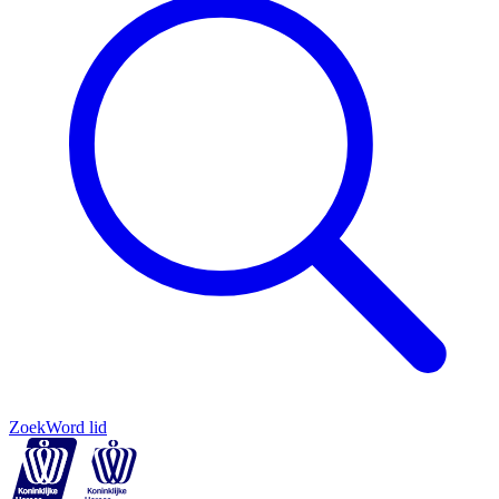
Zoek
Word lid