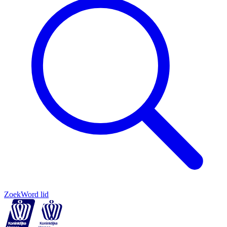
Zoek
Word lid