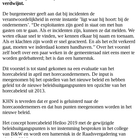
verdwijnt.
De burgemeester geeft aan dat bij incidenten de
verantwoordelijkheid in eerste instantie ’ligt waar hij hoort: bij de
ondernemers’. “De exploitanten zijn goed in staat om met hun
gasten om te gaan. Als er incidenten zijn, kunnen ze dat melden. We
weten elkaar snel te vinden, we kennen elkaar bij naam en toenaam.
Als er klachten zijn wordt er snel geacteerd. En als het echt verkeerd
gaat, moeten we inderdaad komen handhaven.’’ Over het voorstel
zelf hoeft over een paar weken in de gemeenteraad niet eens meer te
worden gedebatteerd; het is dan een hamerstuk.
Dit voorstel is tot stand gekomen na een evaluatie van het
horecabeleid in april met horecaondernemers. De input is
meegenomen bij het opstellen van het nieuwe beleid en hebben
geleid tot de nieuwe beleidsuitgangspunten ten opzichte van het
horecabeleid uit 2013.
KHN is tevreden dat er goed is geluisterd naar de
horecaondernemers en dat hun punten meegenomen worden in het
nieuwe beleid.
Het concept horecabeleid Heiloo 2019 met de gewijzigde
beleidsuitgangspunten is ter instemming besproken in het college
van B&W en wordt een hamerstuk in de Raadsvergadering van