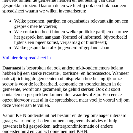
netwerk binnen de gemeente hebben en het belang van deze
gesprekken inzien. Daarom delen we hierbij ook een link naar een
spreadsheet waarin we willen inventariseren:
Welke personen, partijen en organisaties relevant zijn om een
gesprek mee te voeren;
Wie contacten heeft binnen welke politieke partij en daarmee
het gesprek kan aangaan (formeel of informeel, bijvoorbeeld
tijdens een bijeenkomst, verjaardag of buurtfeest);
Welke gesprekken al zijn gevoerd of gepland staan.
Vul hier de spreadsheet in
Daarnaast is besproken dat ook andere mkb-ondernemers belang
hebben bij een sterke recreatie-, toerisme- en horecasector. Wanneer
ook zij richting de gemeenteraad uitspreken hoe belangrijk onze
sector is voor de leefbaarheid, economie en voorzieningen in de
gemeente, wordt ons gezamenlijke geluid sterker. Ook dit soort
contacten en gesprekken kunnen dus waardevol zijn. Een eerste
opzet hiervoor staat al in de spreadsheet, maar voel je vooral vrij om
deze verder aan te vullen.
Vanuit KHN ondersteunt het bestuur en de regiomanager uiteraard
graag waar nodig. Leden kunnen aangeven als advies of hulp
gewenst is bij gesprekken, achtergrondinformatie of andere
ondersteuning en contact opnemen met KHN.