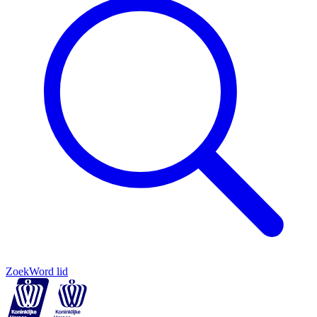
Zoek
Word lid