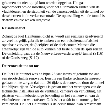
gekomen dat niet op tijd kon worden opgelost. Het gaat
bijvoorbeeld om de instelling voor het automatisch sluiten van de
vluchtdeuren en de stabiliteit van de camerabeelden uit de tunnel op
de schermen in de verkeerscentrale. De openstelling van de tunnel is
daarom enkele weken uitgesteld.
Reisalternatief
Zolang de Piet Heintunnel dicht is, wordt aan reizigers geadviseerd
zo veel mogelijk gebruik te maken van een reisalternatief als het
openbaar vervoer, de (deel)fiets of de deelscooter. Mensen die
afhankelijk zijn van de auto kunnen het beste buiten de spits reizen.
De omleiding gaat via de Nieuwe Leeuwarderweg/IJ-tunnel (S116)
of de Gooiseweg (S112).
De renovatie tot nu toe
De Piet Heintunnel was na bijna 25 jaar intensief gebruik toe aan
een grootschalige renovatie. Eerst is een flinke technische ingreep
gedaan om te zorgen dat tram 26 tijdens de renovatie door de tunnel
kan blijven rijden. Vervolgens is gestart met het vervangen van de
technische installaties als de ventilatie, camera’s en verlichting, het
plaatsen van hittebestendige bekleding en het vernieuwen van de
vluchtdeuren en waterafvoer. Ook is het asfalt in de tunnel geheel
vernieuwd. De Piet Heintunnel is de eerste tunnel van Amsterdam