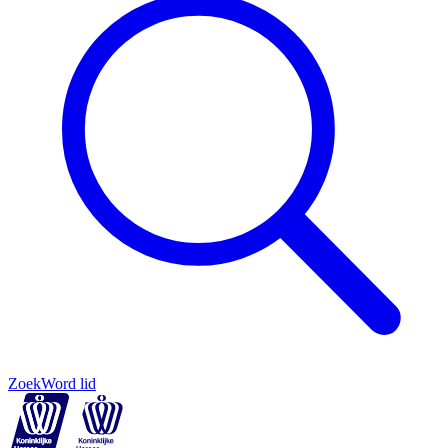
Zoek
Word lid