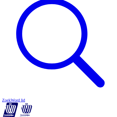
Zoek
Word lid