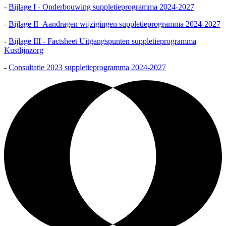
-
Bijlage I - Onderbouwing suppletieprogramma 2024-2027
-
Bijlage II_Aandragen wijzigingen suppletieprogramma 2024-2027
-
Bijlage III - Factsheet Uitgangspunten suppletieprogramma
Kustlijnzorg
-
Consultatie 2023 suppletieprogramma 2024-2027