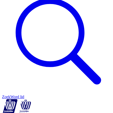
Zoek
Word lid