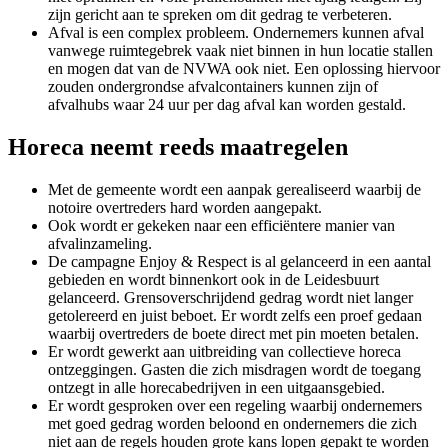
zijn gericht aan te spreken om dit gedrag te verbeteren.
Afval is een complex probleem. Ondernemers kunnen afval
vanwege ruimtegebrek vaak niet binnen in hun locatie stallen
en mogen dat van de NVWA ook niet. Een oplossing hiervoor
zouden ondergrondse afvalcontainers kunnen zijn of
afvalhubs waar 24 uur per dag afval kan worden gestald.
Horeca neemt reeds maatregelen
Met de gemeente wordt een aanpak gerealiseerd waarbij de
notoire overtreders hard worden aangepakt.
Ook wordt er gekeken naar een efficiëntere manier van
afvalinzameling.
De campagne Enjoy & Respect is al gelanceerd in een aantal
gebieden en wordt binnenkort ook in de Leidesbuurt
gelanceerd. Grensoverschrijdend gedrag wordt niet langer
getolereerd en juist beboet. Er wordt zelfs een proef gedaan
waarbij overtreders de boete direct met pin moeten betalen.
Er wordt gewerkt aan uitbreiding van collectieve horeca
ontzeggingen. Gasten die zich misdragen wordt de toegang
ontzegt in alle horecabedrijven in een uitgaansgebied.
Er wordt gesproken over een regeling waarbij ondernemers
met goed gedrag worden beloond en ondernemers die zich
niet aan de regels houden grote kans lopen gepakt te worden