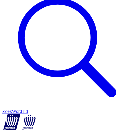
Zoek
Word lid