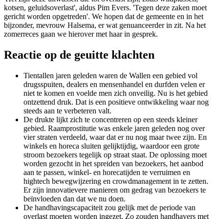
kotsen, geluidsoverlast', aldus Pim Evers. 'Tegen deze zaken moet
gericht worden opgetreden'. We hopen dat de gemeente en in het
bijzonder, mevrouw Halsema, er wat genuanceerder in zit. Na het
zomerreces gaan we hierover met haar in gesprek.
Reactie op de geuitte klachten
Tientallen jaren geleden waren de Wallen een gebied vol
drugsspuiten, dealers en mensenhandel en durfden velen er
niet te komen en voelde men zich onveilig. Nu is het gebied
ontzettend druk. Dat is een positieve ontwikkeling waar nog
steeds aan te verbeteren valt.
De drukte lijkt zich te concentreren op een steeds kleiner
gebied. Raamprostitutie was enkele jaren geleden nog over
vier straten verdeeld, waar dat er nu nog maar twee zijn. En
winkels en horeca sluiten gelijktijdig, waardoor een grote
stroom bezoekers tegelijk op straat staat. De oplossing moet
worden gezocht in het spreiden van bezoekers, het aanbod
aan te passen, winkel- en horecatijden te verruimen en
hightech bewegwijzering en crowdmanagement in te zetten.
Er zijn innovatievere manieren om gedrag van bezoekers te
beïnvloeden dan dat we nu doen.
De handhavingscapaciteit zou gelijk met de periode van
overlast moeten worden ingezet. Zo zouden handhavers met