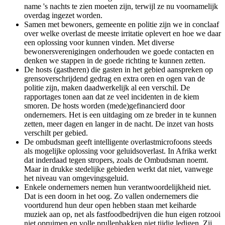
name 's nachts te zien moeten zijn, terwijl ze nu voornamelijk
overdag ingezet worden.
Samen met bewoners, gemeente en politie zijn we in conclaaf
over welke overlast de meeste irritatie oplevert en hoe we daar
een oplossing voor kunnen vinden. Met diverse
bewonersverenigingen onderhouden we goede contacten en
denken we stappen in de goede richting te kunnen zetten.
De hosts (gastheren) die gasten in het gebied aanspreken op
grensoverschrijdend gedrag en extra oren en ogen van de
politie zijn, maken daadwerkelijk al een verschil. De
rapportages tonen aan dat ze veel incidenten in de kiem
smoren. De hosts worden (mede)gefinancierd door
ondernemers. Het is een uitdaging om ze breder in te kunnen
zetten, meer dagen en langer in de nacht. De inzet van hosts
verschilt per gebied.
De ombudsman geeft intelligente overlastmicrofoons steeds
als mogelijke oplossing voor geluidsoverlast. In Afrika werkt
dat inderdaad tegen stropers, zoals de Ombudsman noemt.
Maar in drukke stedelijke gebieden werkt dat niet, vanwege
het niveau van omgevingsgeluid.
Enkele ondernemers nemen hun verantwoordelijkheid niet.
Dat is een doorn in het oog. Zo vallen ondernemers die
voortdurend hun deur open hebben staan met keiharde
muziek aan op, net als fastfoodbedrijven die hun eigen rotzooi
niet opruimen en volle prullenbakken niet tijdig ledigen. Zij