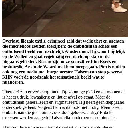
Overlast, illegale taxi’s, crimineel geld dat welig tiert en agenten
die machteloos zouden toekijken: de ombudsman schets een
onthutsend beeld van nachtelijk Amsterdam. Hij woont tijdelijk
op de Wallen en gaat regelmatig een nacht op stap in de
uitgaansgebieden. Recent zijn onze voorzitter Pim Evers en
bestuurslid Arjan de Waard met hem meegegaan. Pim is nadien
ook nog een nacht met burgemeester Halsema op stap geweest.
KHN voelt de noodzaak het sensationele beeld wat te
nuanceren.
Uiteraard zijn er verbeterpunten. Op sommige plekken en momenten
is het erg druk, lawaaiierig en ligt er afval op straat. Maar de
ombudsman generaliseert en stigmatiseert. Hij heeft geen diepgaand
onderzoek gedaan. Volgens hem is dat ook niet nodig. Maar is een
ombudsman die geen onderzoek doet geloofwaardig? Enkele
excessen worden aangeduid alsof elke ondernemer crimineel is.
'Het zijn deze uitwassen die tot overlast zijn, zoals wildplassen,