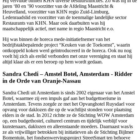
Hij vervulde binnen KHN diverse bestuursfuncties. Zo was hij in de
jaren ‘80 en ’90 voorzitter van de Afdeling Maastricht &
Heuvelland, voorzitter van KHN regio Zuid-Limburg,
Ledenraadslid en voorzitter van de toenmalige landelijke sector
Restaurants van KHN. Maar ook daarbuiten was hij
maatschappelijk actief, met name in regio Maastricht e.o.
Hij was binnen de horeca mede-initiatiefnemer van het
bedrijfstakbepalende project “Keuken van de Toekomst”, waarin
ontkoppeld koken werd geïntroduceerd in de horeca. Ook nu nog
voelt hij zich als erelid verbonden met onze vereniging en staat hij
altijd klaar als er een beroep op hem wordt gedaan.
Sandra Chedi – Amstel Botel, Amsterdam - Ridder
in de Orde van Oranje-Nassau
Sandra Chedi uit Amsterdam is sinds 2002 eigenaar van het Amstel
Botel, waarmee zij een impuls gaf aan het budgettoerisme in
Amsterdam. Tevens zorgde ze met het Opvanghotel Ruysdael voor
opvang voor daklozen die op de wachtlijst stonden voor plaatsing
elders in de stad. In 2012 richtte ze de Stichting WOW Amsterdam
op, een budgethostel, cultureel centrum en tijdelijk verblijf voor
kunstenaars, daklozen en alleenstaande moeders. Daarnaast was/is
ze als vrijwilliger betrokken bij initiatieven als de Stichting Bijlmer
Bomentuin, het fondsenwervingsproject StreetSmart ten behoeve