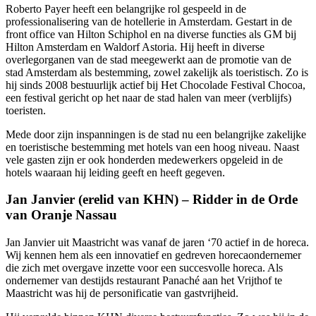
Roberto Payer heeft een belangrijke rol gespeeld in de
professionalisering van de hotellerie in Amsterdam. Gestart in de
front office van Hilton Schiphol en na diverse functies als GM bij
Hilton Amsterdam en Waldorf Astoria. Hij heeft in diverse
overlegorganen van de stad meegewerkt aan de promotie van de
stad Amsterdam als bestemming, zowel zakelijk als toeristisch. Zo is
hij sinds 2008 bestuurlijk actief bij Het Chocolade Festival Chocoa,
een festival gericht op het naar de stad halen van meer (verblijfs)
toeristen.
Mede door zijn inspanningen is de stad nu een belangrijke zakelijke
en toeristische bestemming met hotels van een hoog niveau. Naast
vele gasten zijn er ook honderden medewerkers opgeleid in de
hotels waaraan hij leiding geeft en heeft gegeven.
Jan Janvier (erelid van KHN) – Ridder in de Orde
van Oranje Nassau
Jan Janvier uit Maastricht was vanaf de jaren ‘70 actief in de horeca.
Wij kennen hem als een innovatief en gedreven horecaondernemer
die zich met overgave inzette voor een succesvolle horeca. Als
ondernemer van destijds restaurant Panaché aan het Vrijthof te
Maastricht was hij de personificatie van gastvrijheid.