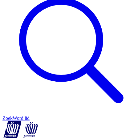
Zoek
Word lid