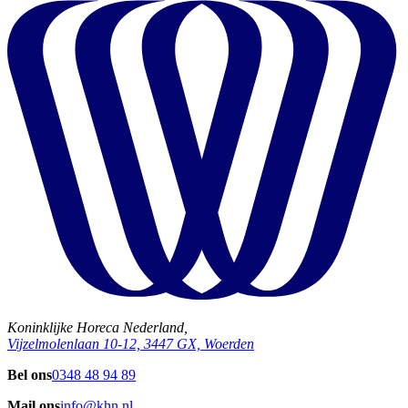
Koninklijke Horeca Nederland,
Vijzelmolenlaan 10-12, 3447 GX, Woerden
Bel ons
0348 48 94 89
Mail ons
info@khn.nl