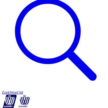
Zoek
Word lid