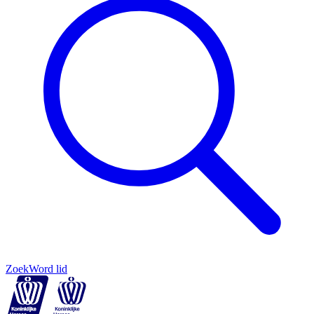
Zoek
Word lid