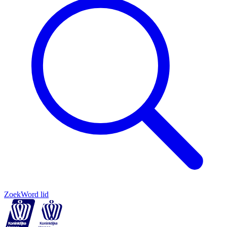
Zoek
Word lid