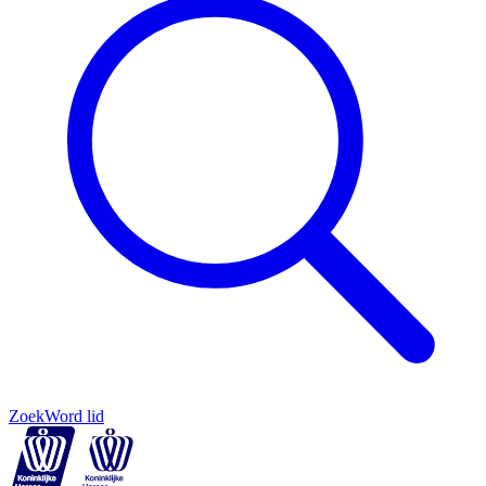
Zoek
Word lid