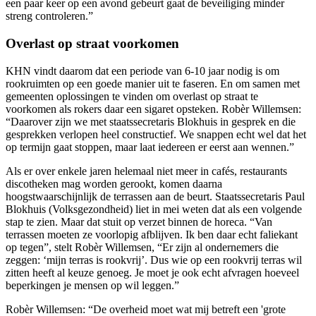
een paar keer op een avond gebeurt gaat de beveiliging minder
streng controleren.”
Overlast op straat voorkomen
KHN vindt daarom dat een periode van 6-10 jaar nodig is om
rookruimten op een goede manier uit te faseren. En om samen met
gemeenten oplossingen te vinden om overlast op straat te
voorkomen als rokers daar een sigaret opsteken. Robèr Willemsen:
“Daarover zijn we met staatssecretaris Blokhuis in gesprek en die
gesprekken verlopen heel constructief. We snappen echt wel dat het
op termijn gaat stoppen, maar laat iedereen er eerst aan wennen.”
Als er over enkele jaren helemaal niet meer in cafés, restaurants
discotheken mag worden gerookt, komen daarna
hoogstwaarschijnlijk de terrassen aan de beurt. Staatssecretaris Paul
Blokhuis (Volksgezondheid) liet in mei weten dat als een volgende
stap te zien. Maar dat stuit op verzet binnen de horeca. “Van
terrassen moeten ze voorlopig afblijven. Ik ben daar echt faliekant
op tegen”, stelt Robèr Willemsen, “Er zijn al ondernemers die
zeggen: ‘mijn terras is rookvrij’. Dus wie op een rookvrij terras wil
zitten heeft al keuze genoeg. Je moet je ook echt afvragen hoeveel
beperkingen je mensen op wil leggen.”
Robèr Willemsen: “De overheid moet wat mij betreft een 'grote