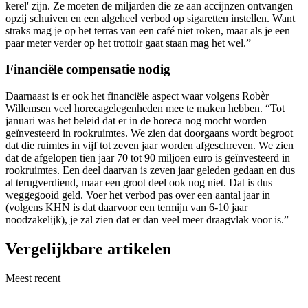
kerel' zijn. Ze moeten de miljarden die ze aan accijnzen ontvangen
opzij schuiven en een algeheel verbod op sigaretten instellen. Want
straks mag je op het terras van een café niet roken, maar als je een
paar meter verder op het trottoir gaat staan mag het wel.”
Financiële compensatie nodig
Daarnaast is er ook het financiële aspect waar volgens Robèr
Willemsen veel horecagelegenheden mee te maken hebben. “Tot
januari was het beleid dat er in de horeca nog mocht worden
geïnvesteerd in rookruimtes. We zien dat doorgaans wordt begroot
dat die ruimtes in vijf tot zeven jaar worden afgeschreven. We zien
dat de afgelopen tien jaar 70 tot 90 miljoen euro is geïnvesteerd in
rookruimtes. Een deel daarvan is zeven jaar geleden gedaan en dus
al terugverdiend, maar een groot deel ook nog niet. Dat is dus
weggegooid geld. Voer het verbod pas over een aantal jaar in
(volgens KHN is dat daarvoor een termijn van 6-10 jaar
noodzakelijk), je zal zien dat er dan veel meer draagvlak voor is.”
Vergelijkbare artikelen
Meest recent