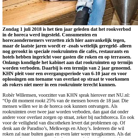
Zondag 1 juli 2018 is het tien jaar geleden dat het rookverbod
in de horeca werd ingesteld. Consumenten en
horecaondernemers verzetten zich hier aanvankelijk tegen,
maar de laatste jaren wordt er -zoals wettelijk geregeld- alleen
nog gerookt in speciale rookruimten die cafés, restaurants en
hotels hebben ingericht voor gasten die roken en op terrassen.
Onlangs kondigde het kabinet aan dat rookruimten op termijn
worden verboden. Daarbij is een termijn van 2 jaar genoemd.
KHN pleit voor een overgangsperiode van 6-10 jaar en voor
oplossingen om toename van overlast op straat te voorkomen
als rokers niet meer in een rookruimte terecht kunnen.
Robèr Willemsen, voorzitter van KHN sprak hierover met NU.nl:
“Op dit moment rookt 25% van de mensen boven de 18 jaar. Die
mensen willen we in de horeca ook kunnen ontvangen. Als
rookruimten over twee jaar worden verboden, dan gaat dat onder
andere voor overlast zorgen op straat, zeker bij nachthoreca. En ook
voor de veiligheid van discotheken levert dat problemen op. Of
denk aan de Paradiso’s, Melkwegs en Ahoy’s. Iedereen die wil
roken zal naar buiten gaan en even later weer terugkomen. Als dat