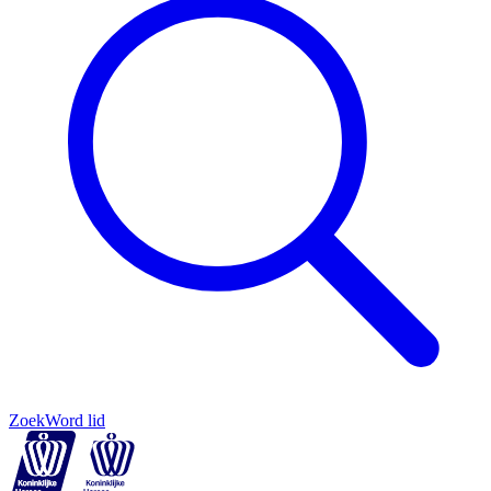
Zoek
Word lid