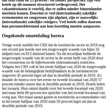
dat zelfs rond de 25 procent - en zonder perspectief, zijn veel
hotels op dit moment structureel verliesgevend. Het
vakantieseizoen is voorbij, dus er zullen minder binnenlandse
toeristen komen. Doordat er veel (internationale) zakelijke
evenementen en congressen zijn afgelast, zijn er nauwelijks
(internationale) zakelijke reizigers. Veel hotels zullen daarom
hun personeelsbestand aan hun bezetting moeten aanpassen.
Ongekende omzetdaling horeca
Vorige week meldde het CBS dat de toeristische sector in 2019 nog
een record jaar kende met een toegevoegde waarde van bijna 32
miljard euro en 813 duizend banen. Na dit recordjaar kelderde de
toegevoegde waarde van de sector in de eerste helft van 2020 door
het coronavirus en de bijbehorende (internationale) restricties.
Volgens het CBS valt in het eerste halfjaar van 2020 de toegevoegde
waarde van de belangrijkste bedrijfstakken in de toerismesector
ongeveer 45 procent lager uit dan in dezelfde periode in 2019. Zo
draaide de horeca over het eerste en tweede kwartaal van 2020 57
procent minder omzet dan in dezelfde periode in 2019. Hotels leden
het zwaarst. Hun omzet daalde over het tweede kwartaal van 2020
met maar liefst 80 procent ten opzichte van het tweede kwartaal van
vorig jaar. Het totaal aantal gasten in toeristische accommodaties viel
in het eerste halfjaar van 2020 ruim 50 procent lager uit dan in
dezelfde periode van 2019.