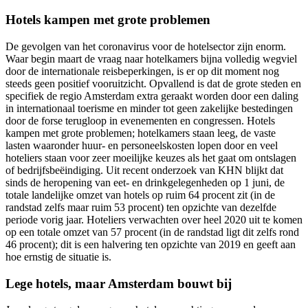
Hotels kampen met grote problemen
De gevolgen van het coronavirus voor de hotelsector zijn enorm.
Waar begin maart de vraag naar hotelkamers bijna volledig wegviel
door de internationale reisbeperkingen, is er op dit moment nog
steeds geen positief vooruitzicht. Opvallend is dat de grote steden en
specifiek de regio Amsterdam extra geraakt worden door een daling
in internationaal toerisme en minder tot geen zakelijke bestedingen
door de forse terugloop in evenementen en congressen. Hotels
kampen met grote problemen; hotelkamers staan leeg, de vaste
lasten waaronder huur- en personeelskosten lopen door en veel
hoteliers staan voor zeer moeilijke keuzes als het gaat om ontslagen
of bedrijfsbeëindiging. Uit recent onderzoek van KHN blijkt dat
sinds de heropening van eet- en drinkgelegenheden op 1 juni, de
totale landelijke omzet van hotels op ruim 64 procent zit (in de
randstad zelfs maar ruim 53 procent) ten opzichte van dezelfde
periode vorig jaar. Hoteliers verwachten over heel 2020 uit te komen
op een totale omzet van 57 procent (in de randstad ligt dit zelfs rond
46 procent); dit is een halvering ten opzichte van 2019 en geeft aan
hoe ernstig de situatie is.
Lege hotels, maar Amsterdam bouwt bij