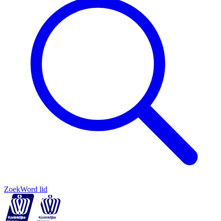
Zoek
Word lid