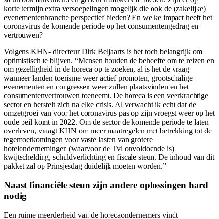
korte termijn extra versoepelingen mogelijk die ook de (zakelijke)
evenementenbranche perspectief bieden? En welke impact heeft het
coronavirus de komende periode op het consumentengedrag en –
vertrouwen?
Volgens KHN- directeur Dirk Beljaarts is het toch belangrijk om
optimistisch te blijven. “Mensen houden de behoefte om te reizen en
om gezelligheid in de horeca op te zoeken, al is het de vraag
wanneer landen toerisme weer actief promoten, grootschalige
evenementen en congressen weer zullen plaatsvinden en het
consumentenvertrouwen toeneemt. De horeca is een veerkrachtige
sector en herstelt zich na elke crisis. Al verwacht ik echt dat de
omzetgroei van voor het coronavirus pas op zijn vroegst weer op het
oude peil komt in 2022. Om de sector de komende periode te laten
overleven, vraagt KHN om meer maatregelen met betrekking tot de
tegemoetkomingen voor vaste lasten van grotere
hotelondernemingen (waarvoor de Tvl onvoldoende is),
kwijtschelding, schuldverlichting en fiscale steun. De inhoud van dit
pakket zal op Prinsjesdag duidelijk moeten worden.”
Naast financiële steun zijn andere oplossingen hard
nodig
Een ruime meerderheid van de horecaondernemers vindt