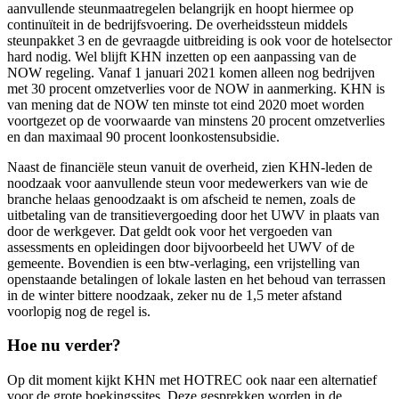
aanvullende steunmaatregelen belangrijk en hoopt hiermee op
continuïteit in de bedrijfsvoering. De overheidssteun middels
steunpakket 3 en de gevraagde uitbreiding is ook voor de hotelsector
hard nodig. Wel blijft KHN inzetten op een aanpassing van de
NOW regeling. Vanaf 1 januari 2021 komen alleen nog bedrijven
met 30 procent omzetverlies voor de NOW in aanmerking. KHN is
van mening dat de NOW ten minste tot eind 2020 moet worden
voortgezet op de voorwaarde van minstens 20 procent omzetverlies
en dan maximaal 90 procent loonkostensubsidie.
Naast de financiële steun vanuit de overheid, zien KHN-leden de
noodzaak voor aanvullende steun voor medewerkers van wie de
branche helaas genoodzaakt is om afscheid te nemen, zoals de
uitbetaling van de transitievergoeding door het UWV in plaats van
door de werkgever. Dat geldt ook voor het vergoeden van
assessments en opleidingen door bijvoorbeeld het UWV of de
gemeente. Bovendien is een btw-verlaging, een vrijstelling van
openstaande betalingen of lokale lasten en het behoud van terrassen
in de winter bittere noodzaak, zeker nu de 1,5 meter afstand
voorlopig nog de regel is.
Hoe nu verder?
Op dit moment kijkt KHN met HOTREC ook naar een alternatief
voor de grote boekingssites. Deze gesprekken worden in de