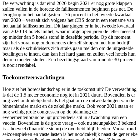
De verwachting is dat eind 2020 begin 2021 er nog grote klappen
zullen vallen in de horeca; de faillissementen beginnen pas net. De
terugloop in het aantal gasten – 76 procent in het tweede kwartaal
van 2020 – vertaalt zich volgens het CBS door in een toename van
het aantal faillissementen. Dit jaar gingen er in het tweede kwartaal
van 2020 19 hotels failliet, waar in afgelopen jaren de teller meestal
op minder dan 5 hotels stond in dezelfde periode. Op dit moment
zijn het vooral nog ondernemers die zelf stoppen met hun bedrijf,
maar als de schuldeisers zich straks gaan melden om de uitgestelde
betalingen te innen, dan kan het hard gaan en zullen veel hotels hun
deuren moeten sluiten. Een bezettingsgraad van rond de 30 procent
is nooit rendabel.
Toekomstverwachtingen
Hoe ziet het horecalandschap er in de toekomst uit? De verwachting
is dat de 1,5 meter economie nog tot in 2021 duurt. Bovendien is er
nog veel onduidelijkheid als het gaat om de ontwikkelingen van de
binnenlandse markt en de zakelijke markt. Ook voor 2021 staan er
nog weinig grote congressen op de planning; de
evenementenbranche ligt grotendeels stil in afwachting van een
vaccin. Bovendien is de grote vraag – ook nu steunpakket 3 bekend
is – hoeveel (financiële steun) de overheid blijft bieden. Vooral rond
seizoenspieken en vaste lasten is het noodzakelijk naast de generieke
steun ook aanvullend en gericht maatwerk te bieden. Zijn er op