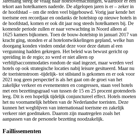
Jarenlang steeg de vraag naar hotelovernachtingen, waardoor er een
tekort aan hotelkamers naderde. De afgelopen jaren is er – zeker in
de hoofdstad – om die reden veel bijgebouwd. Vorig jaar kende het
toerisme een recordjaar en ondanks de hotelstop op nieuwe hotels in
de hoofdstad, komen er ook dit jaar nog steeds hotelkamers bij. De
komende periode zullen er naar verwachting in Noord alleen al
1625 kamers bijkomen. Toen de bouw-hotelstop in januari 2017 van
kracht ging, stonden er al hotelontwikkelingen gepland, welke hun
doorgang konden vinden omdat deze voor deze datum al een
vergunning hadden gekregen. Het beleid was bewust gericht op
spreiding in de regio; zo werd er niet alleen op
verblijfsaccommodaties rondom de stad ingezet, maar werden veel
hotels op ook strategische locaties nabij leisure gesitueerd. Maar nu
de toeristenstroom -tijdelijk- tot stilstand is gekomen en er ook voor
2021 nog geen perspectief is als het gaat om de groei van het
zakelijke verkeer en evenementen en congressen, staan veel hotels
met een bezettingsgraad van tussen de 15 en 25 procent grotendeels
leeg. Dit is een hopelijk tijdelijk conjunctureel effect. Hotels moeten
het nu voornamelijk hebben van de Nederlandse toeristen. Deze
kunnen het wegblijven van internationaal toerisme en zakelijk
verkeer niet goedmaken. Daarom zijn maatregelen zoals het
aanpassen van de personele bezetting noodzakelijk.
Faillissementen