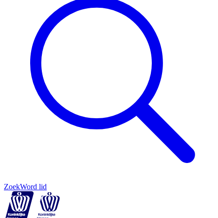
Zoek
Word lid