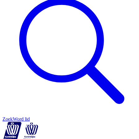
Zoek
Word lid