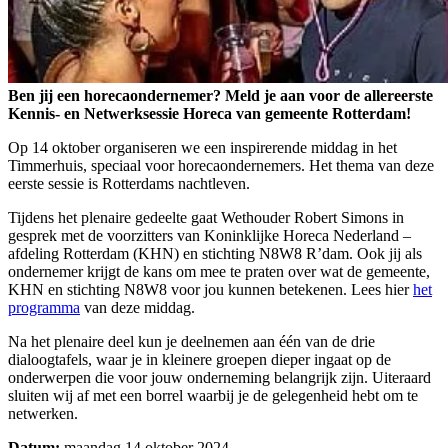
Ben jij een horecaondernemer? Meld je aan voor de allereerste
Kennis- en Netwerksessie Horeca van gemeente Rotterdam!
Op 14 oktober organiseren we een inspirerende middag in het
Timmerhuis, speciaal voor horecaondernemers. Het thema van deze
eerste sessie is Rotterdams nachtleven.
Tijdens het plenaire gedeelte gaat Wethouder Robert Simons in
gesprek met de voorzitters van Koninklijke Horeca Nederland –
afdeling Rotterdam (KHN) en stichting N8W8 R’dam. Ook jij als
ondernemer krijgt de kans om mee te praten over wat de gemeente,
KHN en stichting N8W8 voor jou kunnen betekenen. Lees hier
het
programma
van deze middag.
Na het plenaire deel kun je deelnemen aan één van de drie
dialoogtafels, waar je in kleinere groepen dieper ingaat op de
onderwerpen die voor jouw onderneming belangrijk zijn. Uiteraard
sluiten wij af met een borrel waarbij je de gelegenheid hebt om te
netwerken.
Datum:
maandag 14 oktober 2024