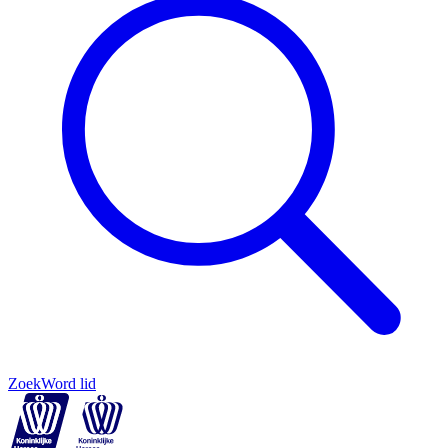
Zoek
Word lid