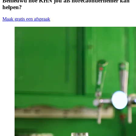
Benieuwd hoe KHN jou als horecaondernemer kan
helpen?
Maak gratis een afspraak