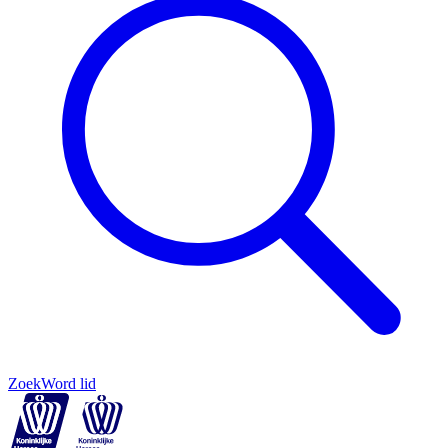
Zoek
Word lid