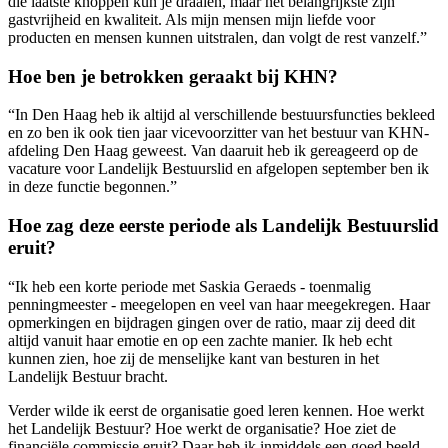
die laatste knoppen kun je draaien, maar het belangrijkste zijn
gastvrijheid en kwaliteit. Als mijn mensen mijn liefde voor
producten en mensen kunnen uitstralen, dan volgt de rest vanzelf.”
Hoe ben je betrokken geraakt bij KHN?
“In Den Haag heb ik altijd al verschillende bestuursfuncties bekleed
en zo ben ik ook tien jaar vicevoorzitter van het bestuur van KHN-
afdeling Den Haag geweest. Van daaruit heb ik gereageerd op de
vacature voor Landelijk Bestuurslid en afgelopen september ben ik
in deze functie begonnen.”
Hoe zag deze eerste periode als Landelijk Bestuurslid
eruit?
“Ik heb een korte periode met Saskia Geraeds - toenmalig
penningmeester - meegelopen en veel van haar meegekregen. Haar
opmerkingen en bijdragen gingen over de ratio, maar zij deed dit
altijd vanuit haar emotie en op een zachte manier. Ik heb echt
kunnen zien, hoe zij de menselijke kant van besturen in het
Landelijk Bestuur bracht.
Verder wilde ik eerst de organisatie goed leren kennen. Hoe werkt
het Landelijk Bestuur? Hoe werkt de organisatie? Hoe ziet de
financiële commissie eruit? Daar heb ik inmiddels een goed beeld