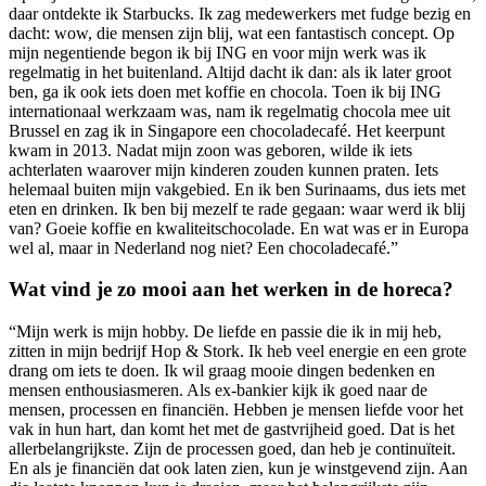
daar ontdekte ik Starbucks. Ik zag medewerkers met fudge bezig en
dacht: wow, die mensen zijn blij, wat een fantastisch concept. Op
mijn negentiende begon ik bij ING en voor mijn werk was ik
regelmatig in het buitenland. Altijd dacht ik dan: als ik later groot
ben, ga ik ook iets doen met koffie en chocola. Toen ik bij ING
internationaal werkzaam was, nam ik regelmatig chocola mee uit
Brussel en zag ik in Singapore een chocoladecafé. Het keerpunt
kwam in 2013. Nadat mijn zoon was geboren, wilde ik iets
achterlaten waarover mijn kinderen zouden kunnen praten. Iets
helemaal buiten mijn vakgebied. En ik ben Surinaams, dus iets met
eten en drinken. Ik ben bij mezelf te rade gegaan: waar werd ik blij
van? Goeie koffie en kwaliteitschocolade. En wat was er in Europa
wel al, maar in Nederland nog niet? Een chocoladecafé.”
Wat vind je zo mooi aan het werken in de horeca?
“Mijn werk is mijn hobby. De liefde en passie die ik in mij heb,
zitten in mijn bedrijf Hop & Stork. Ik heb veel energie en een grote
drang om iets te doen. Ik wil graag mooie dingen bedenken en
mensen enthousiasmeren. Als ex-bankier kijk ik goed naar de
mensen, processen en financiën. Hebben je mensen liefde voor het
vak in hun hart, dan komt het met de gastvrijheid goed. Dat is het
allerbelangrijkste. Zijn de processen goed, dan heb je continuïteit.
En als je financiën dat ook laten zien, kun je winstgevend zijn. Aan