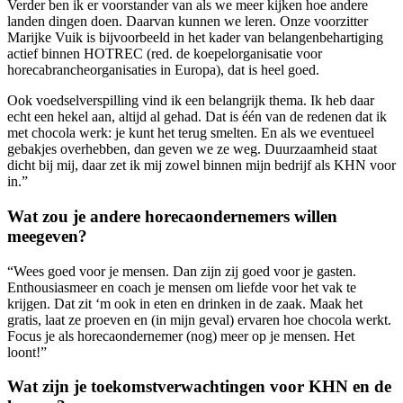
Verder ben ik er voorstander van als we meer kijken hoe andere
landen dingen doen. Daarvan kunnen we leren. Onze voorzitter
Marijke Vuik is bijvoorbeeld in het kader van belangenbehartiging
actief binnen HOTREC (red. de koepelorganisatie voor
horecabrancheorganisaties in Europa), dat is heel goed.
Ook voedselverspilling vind ik een belangrijk thema. Ik heb daar
echt een hekel aan, altijd al gehad. Dat is één van de redenen dat ik
met chocola werk: je kunt het terug smelten. En als we eventueel
gebakjes overhebben, dan geven we ze weg. Duurzaamheid staat
dicht bij mij, daar zet ik mij zowel binnen mijn bedrijf als KHN voor
in.”
Wat zou je andere horecaondernemers willen
meegeven?
“Wees goed voor je mensen. Dan zijn zij goed voor je gasten.
Enthousiasmeer en coach je mensen om liefde voor het vak te
krijgen. Dat zit ‘m ook in eten en drinken in de zaak. Maak het
gratis, laat ze proeven en (in mijn geval) ervaren hoe chocola werkt.
Focus je als horecaondernemer (nog) meer op je mensen. Het
loont!”
Wat zijn je toekomstverwachtingen voor KHN en de