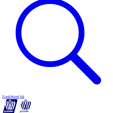
Zoek
Word lid