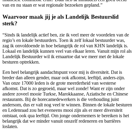
van en nu staan er wat regionale bezoeken gepland.”
Waarvoor maak jij je als Landelijk Bestuurslid
sterk?
“Sinds ik landelijk actief ben, zie ik veel meer de voordelen van de
regio’s en lokale bestuurders. Toen ik zelf lokaal bestuurder was,
zag ik onvoldoende in hoe belangrijk de rol van KHN landelijk is.
Lokaal en landelijk kunnen veel van elkaar leren. Vanuit mijn rol als
Landelijk Bestuurder wil ik ernaartoe dat we meer met de lokale
besturen optrekken.
Een heel belangrijk aandachtspunt voor mij is diversiteit. Dat is
breder dan alleen gender, maar ook afkomst, leeftijd, anders-zijn.
Van onze 17000 leden is de grote meerderheid van westerse
afkomst. Dat is zo gegroeid, maar wel zonde! Want er zijn onder
andere zoveel mooie Turkse, Marokkaanse, Aziatische en Chinese
restaurants. Bij de horecamedewerkers is die verhouding juist
andersom, dus er valt nog veel te winnen. Binnen de lokale besturen
en Ledenraad zou het eveneens mooi zijn als er meer diversiteit
ontstaat, ook qua leeftijd. Om jonge ondernemers te bereiken is het
belangrijk dat we minder vanuit onszelf redeneren en barrières
loslaten.