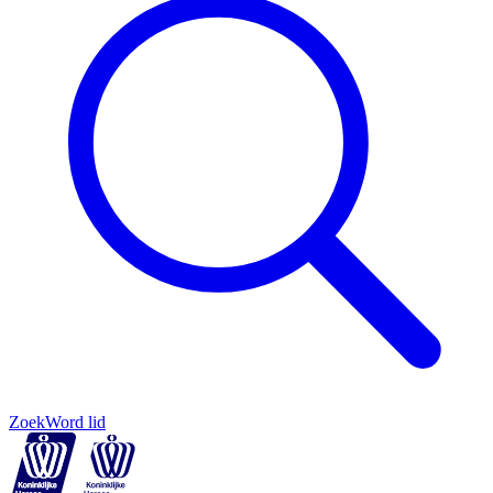
Zoek
Word lid