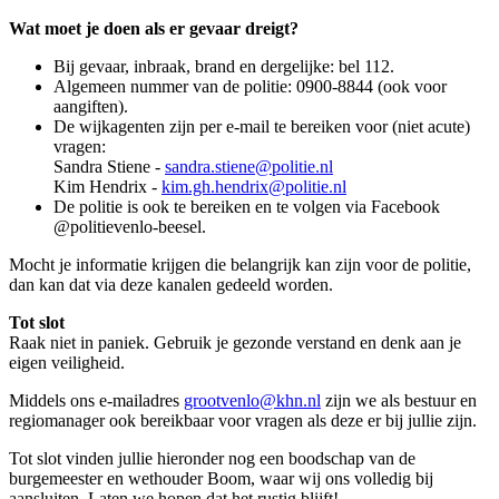
Wat moet je doen als er gevaar dreigt?
Bij gevaar, inbraak, brand en dergelijke: bel 112.
Algemeen nummer van de politie: 0900-8844 (ook voor
aangiften).
De wijkagenten zijn per e-mail te bereiken voor (niet acute)
vragen:
Sandra Stiene -
sandra.stiene@politie.nl
Kim Hendrix -
kim.gh.hendrix@politie.nl
De politie is ook te bereiken en te volgen via Facebook
@politievenlo-beesel.
Mocht je informatie krijgen die belangrijk kan zijn voor de politie,
dan kan dat via deze kanalen gedeeld worden.
Tot slot
Raak niet in paniek. Gebruik je gezonde verstand en denk aan je
eigen veiligheid.
Middels ons e-mailadres
grootvenlo@khn.nl
zijn we als bestuur en
regiomanager ook bereikbaar voor vragen als deze er bij jullie zijn.
Tot slot vinden jullie hieronder nog een boodschap van de
burgemeester en wethouder Boom, waar wij ons volledig bij
aansluiten. Laten we hopen dat het rustig blijft!