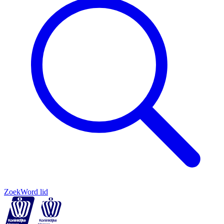
Zoek
Word lid