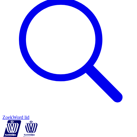
Zoek
Word lid