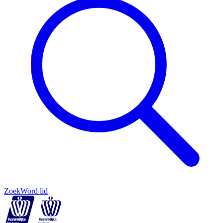
Zoek
Word lid