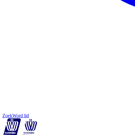
Zoek
Word lid