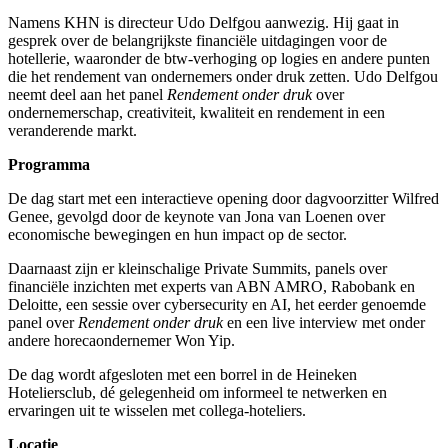
Namens KHN is directeur Udo Delfgou aanwezig. Hij gaat in
gesprek over de belangrijkste financiële uitdagingen voor de
hotellerie, waaronder de btw-verhoging op logies en andere punten
die het rendement van ondernemers onder druk zetten. Udo Delfgou
neemt deel aan het panel
Rendement onder druk
over
ondernemerschap, creativiteit, kwaliteit en rendement in een
veranderende markt.
Programma
De dag start met een interactieve opening door dagvoorzitter Wilfred
Genee, gevolgd door de keynote van Jona van Loenen over
economische bewegingen en hun impact op de sector.
Daarnaast zijn er kleinschalige Private Summits, panels over
financiële inzichten met experts van ABN AMRO, Rabobank en
Deloitte, een sessie over cybersecurity en AI, het eerder genoemde
panel over
Rendement onder druk
en een live interview met onder
andere horecaondernemer Won Yip.
De dag wordt afgesloten met een borrel in de Heineken
Hoteliersclub, dé gelegenheid om informeel te netwerken en
ervaringen uit te wisselen met collega-hoteliers.
Locatie