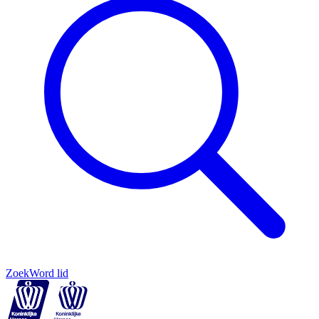
Zoek
Word lid