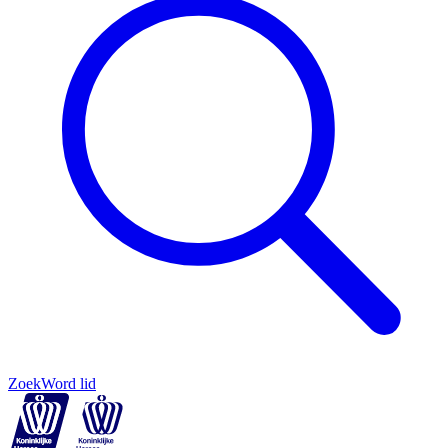
Zoek
Word lid