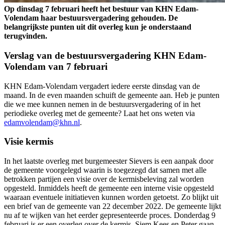
Op dinsdag 7 februari heeft het bestuur van KHN Edam-
Volendam haar bestuursvergadering gehouden. De
belangrijkste punten uit dit overleg kun je onderstaand
terugvinden.
Verslag van de bestuursvergadering KHN Edam-
Volendam van 7 februari
KHN Edam-Volendam vergadert iedere eerste dinsdag van de
maand. In de even maanden schuift de gemeente aan. Heb je punten
die we mee kunnen nemen in de bestuursvergadering of in het
periodieke overleg met de gemeente? Laat het ons weten via
edamvolendam@khn.nl
.
Visie kermis
In het laatste overleg met burgemeester Sievers is een aanpak door
de gemeente voorgelegd waarin is toegezegd dat samen met alle
betrokken partijen een visie over de kermisbeleving zal worden
opgesteld. Inmiddels heeft de gemeente een interne visie opgesteld
waaraan eventuele initiatieven kunnen worden getoetst. Zo blijkt uit
een brief van de gemeente van 22 december 2022. De gemeente lijkt
nu af te wijken van het eerder gepresenteerde proces. Donderdag 9
februari is er een overleg over de kermis. Siem Kees en Peter gaan