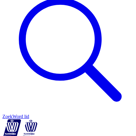
Zoek
Word lid