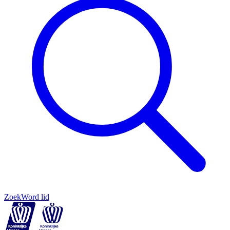
Zoek
Word lid